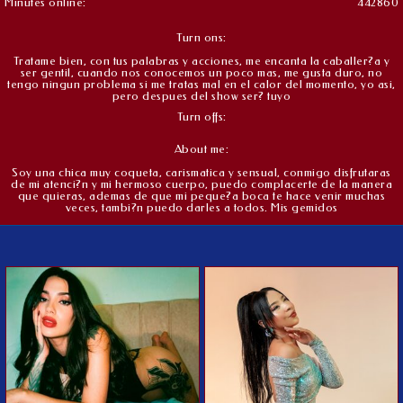
Minutes online:
442860
Turn ons:
Tratame bien, con tus palabras y acciones, me encanta la caballer?a y
ser gentil, cuando nos conocemos un poco mas, me gusta duro, no
tengo ningun problema si me tratas mal en el calor del momento, yo asi,
pero despues del show ser? tuyo
Turn offs:
About me:
Soy una chica muy coqueta, carismatica y sensual, conmigo disfrutaras
de mi atenci?n y mi hermoso cuerpo, puedo complacerte de la manera
que quieras, ademas de que mi peque?a boca te hace venir muchas
veces, tambi?n puedo darles a todos. Mis gemidos