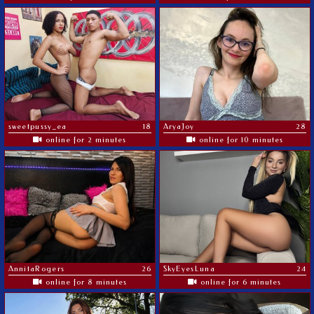
sweetpussy_ea
18
AryaJoy
28
online for 2 minutes
online for 10 minutes
AnnitaRogers
26
SkyEyesLuna
24
online for 8 minutes
online for 6 minutes