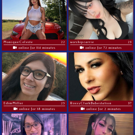
MoniqueCeleste
22
worshipcarrie
23
online for 114 minutes
online for 72 minutes
EdimMiller
25
RoxxyClarkBabestation
37
online for 18 minutes
online for 2 minutes