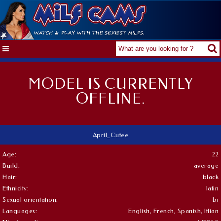
MODEL IS CURRENTLY
OFFLINE.
April_Cutee
Age:
22
Build:
average
Hair:
black
Ethnicity:
latin
Sexual orientation:
bi
Languages:
English, French, Spanish, Itlian