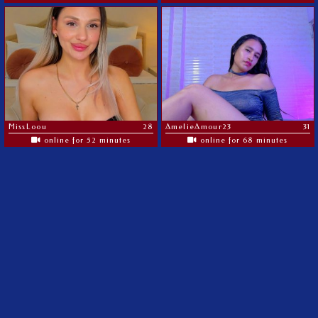
MissLoou
28
AmelieAmour23
31
online for 52 minutes
online for 68 minutes