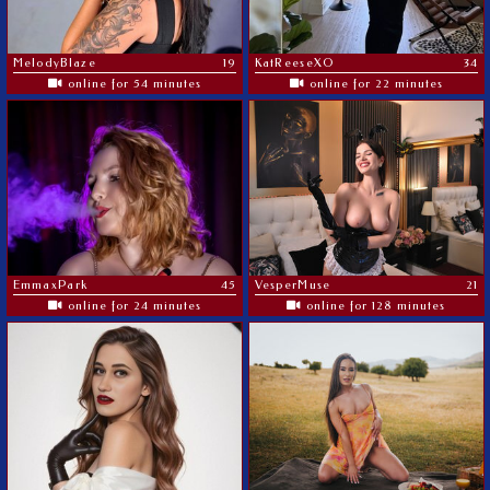
MelodyBlaze
19
KatReeseXO
34
online for 54 minutes
online for 22 minutes
EmmaxPark
45
VesperMuse
21
online for 24 minutes
online for 128 minutes