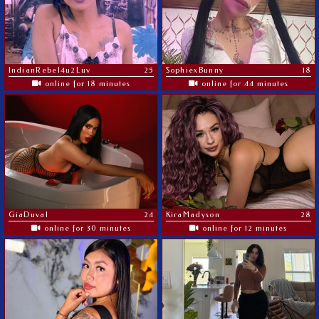
IndianRebel4u2Luv
25
SophiexBunny
18
online for 18 minutes
online for 44 minutes
GiaDuval
24
KiraMadyson
28
online for 30 minutes
online for 12 minutes