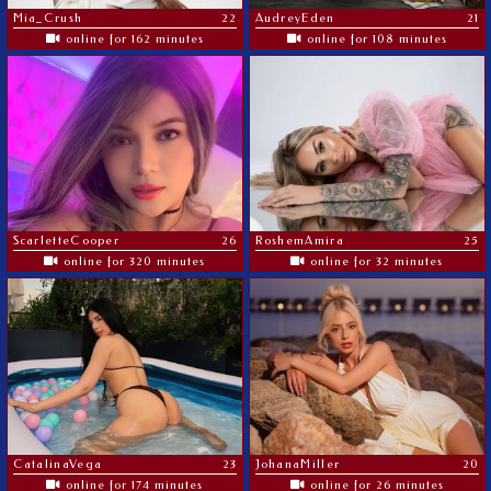
Mia_Crush
22
AudreyEden
21
online for 162 minutes
online for 108 minutes
ScarletteCooper
26
RoshemAmira
25
online for 320 minutes
online for 32 minutes
CatalinaVega
23
JohanaMiller
20
online for 174 minutes
online for 26 minutes