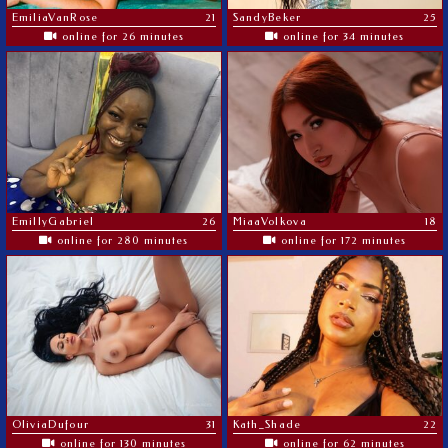
EmiliaVanRose
21
SandyBeker
25
online for 26 minutes
online for 34 minutes
EmillyGabriel
26
MiaaVolkova
18
online for 280 minutes
online for 172 minutes
OliviaDufour
31
Kath_Shade
22
online for 130 minutes
online for 62 minutes